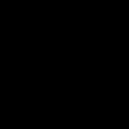
CONTACT
ENGLISH
 ACTIVITÉS EN LIGNE